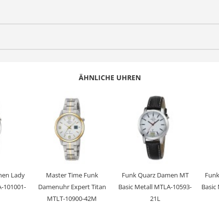
Funk
Advanced
Sportlich elegant
Quarz
CR1620
ÄHNLICHE UHREN
Funk
TD28D-2H, Empfang des Signals DCF 77 (Mainflingen, DE)
+/- 1 Sekunde/1 Mio. Jahre
Analog-Digital
Datumsanzeige, Ewiger Kalender, Funkgesteuerte automatische 
3 Bar
men Lady
Master Time Funk
Funk Quarz Damen MT
Funk
Mineralglas
A-101001-
Damenuhr Expert Titan
Basic Metall MTLA-10593-
Basic
MTLT-10900-42M
21L
Edelstahl
Schwarz