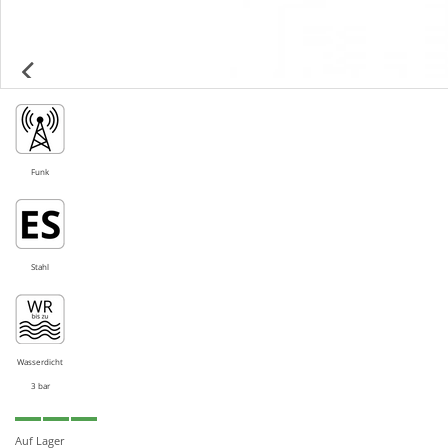
Funk
Stahl
Wasserdicht
3 bar
Auf Lager