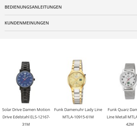
BEDIENUNGSANLEITUNGEN
Produktgruppe
Serie
KUNDENMEINUNGEN
Design
Antrieb
Batterie/ Akku Typ
Zeitsignal
Uhrwerk
Genauigkeit
Anzeige
Besondere Funktionen
Wasserdicht
Solar Drive Damen Motion
Funk Damenuhr Lady Line
Funk Quarz Da
Uhrenglas
Drive Edelstahl ELS-12167-
MTLA-10915-61M
Line Metall MTL
31M
42M
Gehäusematerial
Gehäusefarbe