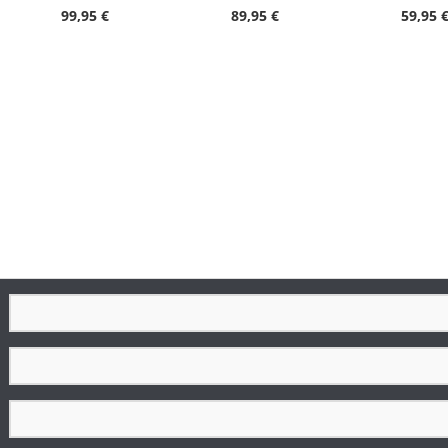
99,95 €
89,95 €
59,95 
Armbandmaterial
Armbandfarbe
Schließe
Zifferblattfarbe
Gewicht in g
Durchmesser in mm
Höhe in mm
Handgelenkumfang in cm
Armbandbreite