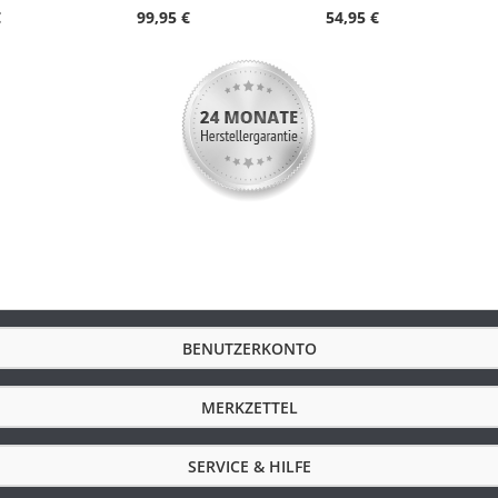
€
99,95 €
54,95 €
N Edelstahl Milanaise
Schwarz
Dornschließe
Blau
58
36
10.1
max. 22
18
BENUTZERKONTO
MERKZETTEL
SERVICE & HILFE