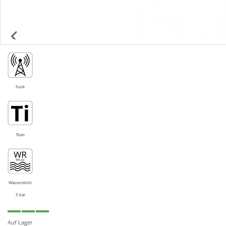
Funk
Titan
Wasserdicht
5 bar
Auf Lager