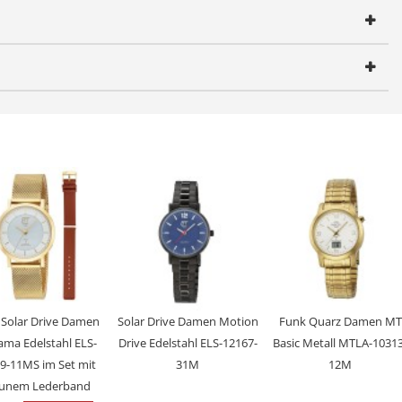
eitumstellung von Sommer- und Winterzeit, Leuchtzeiger,
Solar Drive Damen
Solar Drive Damen Motion
Funk Quarz Damen MT
ama Edelstahl ELS-
Drive Edelstahl ELS-12167-
Basic Metall MTLA-10313
9-11MS im Set mit
31M
12M
unem Lederband