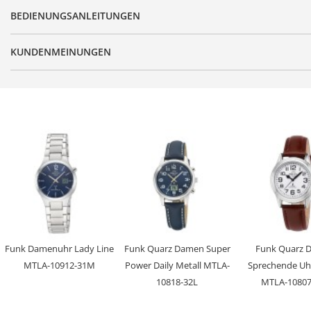
Produktgruppe
BEDIENUNGSANLEITUNGEN
Serie
Design
KUNDENMEINUNGEN
Batterie/ Akku Typ
Zeitsignal
Uhrwerk
Genauigkeit
Anzeige
Besondere Funktionen
Wasserdicht
Uhrenglas
Funk Damenuhr Lady Line
Funk Quarz Damen Super
Funk Quarz 
MTLA-10912-31M
Power Daily Metall MTLA-
Sprechende Uhr
Gehäusematerial
10818-32L
MTLA-10807
Gehäusefarbe