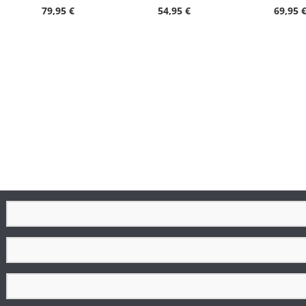
Armbandmaterial
79,95 €
54,95 €
69,95 
Armbandfarbe
Schließe
Zifferblattfarbe
Gewicht in g
Durchmesser in mm
Höhe in mm
Handgelenkumfang in cm
Armbandbreite
Gehäuseboden