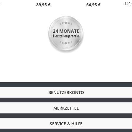
Titan
149,
€
89,95 €
64,95 €
N Bicolor Gold
Faltschließe
Weiß
60
33
11
max. 18
14 mm
Gepresster Gehäuseboden
BENUTZERKONTO
MERKZETTEL
SERVICE & HILFE