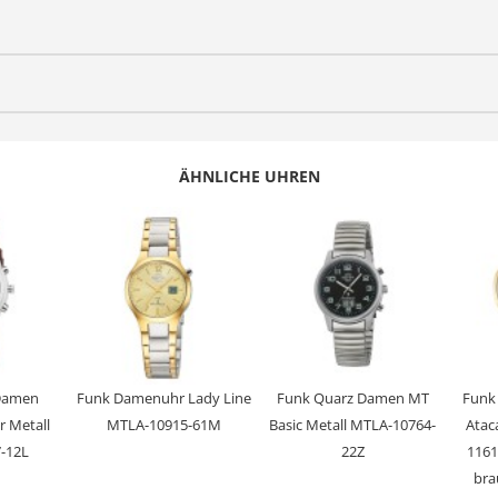
Funk
Expert Titan
Sportlich elegant
CR1620
Funk
ÄHNLICHE UHREN
TD28D-3, Empfang des Signals DCF 77 (Mainflingen, DE)
+/- 1 Sekunde/1 Mio. Jahre
Analog-Digital
Datumsanzeige, Ewiger Kalender, Funkgesteuerte automatische Z
Stunde/Minute/Sekunde, Wochentagsanzeige
5 Bar
Mineralglas
Damen
Funk Damenuhr Lady Line
Funk Quarz Damen MT
Funk 
 Metall
MTLA-10915-61M
Basic Metall MTLA-10764-
Atac
Titan
-12L
22Z
1161
Bicolor Gold
bra