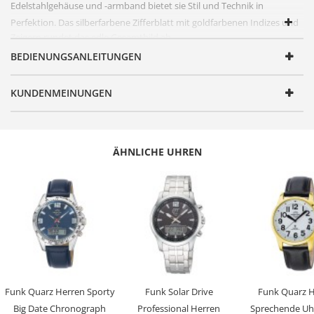
Edelstahl
gehäuse und -armband bietet sie Stil und Technik in
Perfektion. Das silberfarbene
Zifferblatt
mit goldfarbenen Indizes und
Zeigern rundet das edle Gesamtbild ab.
BEDIENUNGSANLEITUNGEN
FUNKTIONEN
Artikelnummer
EGS-40401-41M
KUNDENMEINUNGEN
Geschlecht
Herren
Produktgruppe
Automatik
Serie
Motion Drive
ÄHNLICHE UHREN
Design
Klassisch
Antrieb
Automatik
Batterie/ Akku Typ
Ohne
Uhrwerk
82S7
Genauigkeit
-20/+40 Sekunden/Tag
Anzeige
Analog
Funk Quarz Herren Sporty
Funk Solar Drive
Funk Quarz 
Besondere
24-Stunden-Anzeiger, Kleine Sekunde
Big Date Chronograph
Professional Herren
Sprechende Uhr